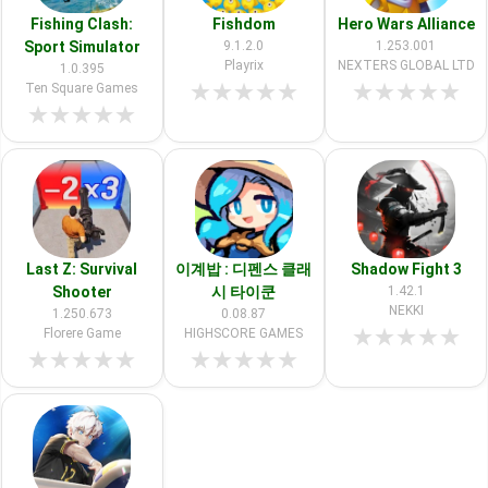
Fishing Clash:
Fishdom
Hero Wars Alliance
Sport Simulator
9.1.2.0
1.253.001
Playrix
NEXTERS GLOBAL LTD
1.0.395
★
★
★
★
★
★
★
★
★
★
Ten Square Games
★
★
★
★
★
Last Z: Survival
이계밥 : 디펜스 클래
Shadow Fight 3
Shooter
시 타이쿤
1.42.1
NEKKI
1.250.673
0.08.87
★
★
★
★
★
Florere Game
HIGHSCORE GAMES
★
★
★
★
★
★
★
★
★
★