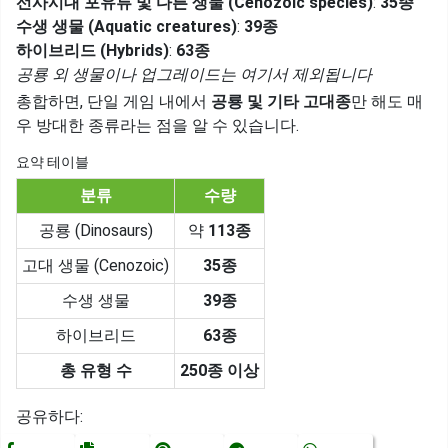
선사시대 포유류 및 다른 생물 (Cenozoic species)
:
35종
수생 생물 (Aquatic creatures)
:
39종
하이브리드 (Hybrids)
:
63종
공룡 외 생물이나 업그레이드는 여기서 제외됩니다
총합하면, 단일 게임 내에서
공룡 및 기타 고대종
만 해도 매
우 방대한 종류라는 점을 알 수 있습니다.
요약 테이블
분류
수량
공룡 (Dinosaurs)
약
113종
고대 생물 (Cenozoic)
35종
수생 생물
39종
하이브리드
63종
총 유형 수
250종 이상
공유하다: