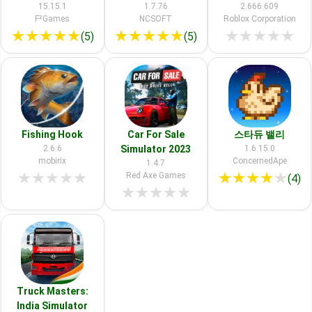
15.15.1
1.7.76
2.666.609
F²Games
NCSOFT
Roblox Corporation
★
★
★
★
★
★
★
★
★
★
★
★
★
★
★
(5)
(5)
Fishing Hook
Car For Sale
스타듀 밸리
2.6.6
Simulator 2023
1.6.15.0
mobirix
ConcernedApe
1.4.7
★
★
★
★
★
★
★
★
★
★
Red Axe Games
(4)
★
★
★
★
★
Truck Masters:
India Simulator