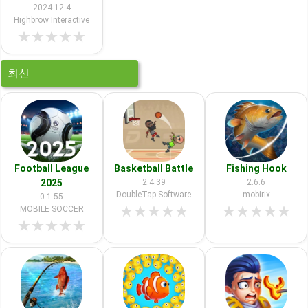
2024.12.4
Highbrow Interactive
★
★
★
★
★
최신
Football League
Basketball Battle
Fishing Hook
2025
2.4.39
2.6.6
DoubleTap Software
mobirix
0.1.55
★
★
★
★
★
★
★
★
★
★
MOBILE SOCCER
★
★
★
★
★