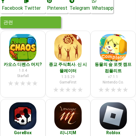
Facebook
Twitter
Pinterest
Telegram
Whatsapp
관련
카오스 디펜스 머지?
종교 주식회사. 신 시
동물의 숲 포켓 캠프
1.0.4
뮬레이터
컴플리트
Starfall
1.3.5.29
v7.1.1
★
★
★
★
★
GameFirst
Nintendo Co.
★
★
★
★
★
★
★
★
★
★
GoreBox
리니지M
Roblox